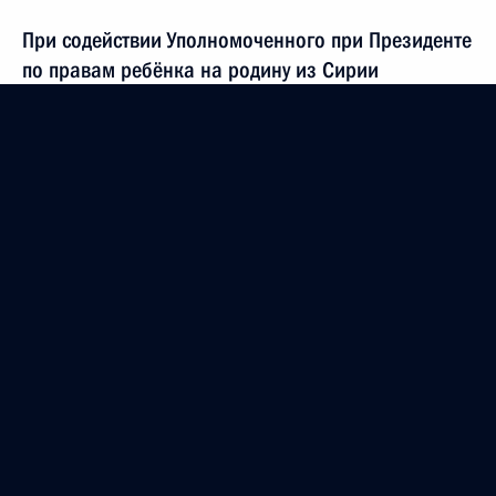
При содействии Уполномоченного при Президенте
по правам ребёнка на родину из Сирии
возвращены 20 российских детей
7 июля 2024 года, 17:00
Пресс-конференция Марии Львовой-Беловой
в МИД России
20 июня 2024 года, 18:00
Встреча с Уполномоченным по правам ребёнка
Марией Львовой-Беловой
31 мая 2024 года, 15:35