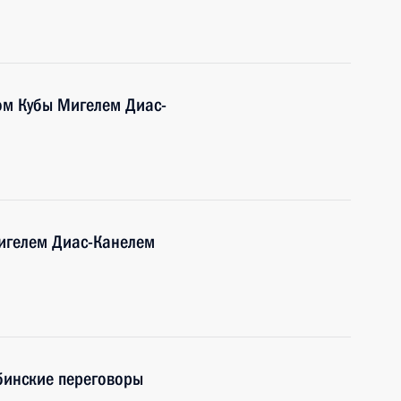
ом Кубы Мигелем Диас-
игелем Диас-Канелем
убинские переговоры