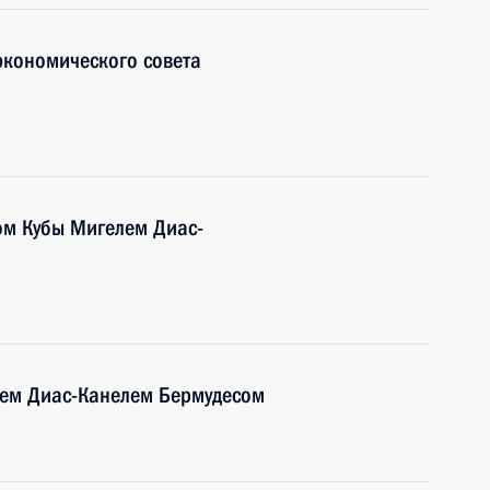
экономического совета
ом Кубы Мигелем Диас-
лем Диас-Канелем Бермудесом