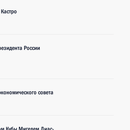
 Кастро
резидента России
экономического совета
ом Кубы Мигелем Диас-