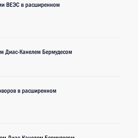
нии ВЕЭС в расширенном
ем Диас-Канелем Бермудесом
говоров в расширенном
лем Диас-Канелем Бермудесом