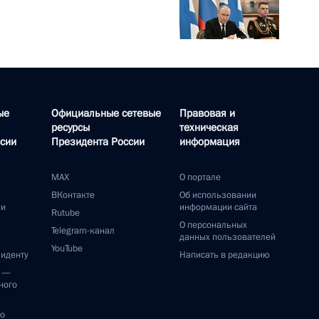
ые
Официальные сетевые
Правовая и
ресурсы
техническая
сии
Президента России
информация
MAX
О портале
ВКонтакте
Об использовании
ии
информации сайта
Rutube
О персональных
Telegram-канал
данных пользователей
YouTube
зиденту
Написать в редакцию
и —
ного
по