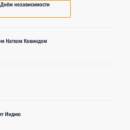
 Днём независимости
ом Натхом Ковиндом
ит Индию