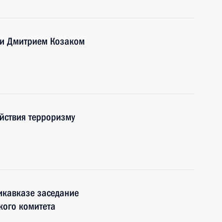
ми Дмитрием Козаком
йствия терроризму
икавказе заседание
кого комитета