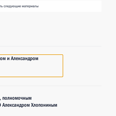
ть следующие материалы
а
ком и Александром
м, полномочным
О Александром Хлопониным