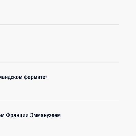
мандском формате»
том Франции Эммануэлем