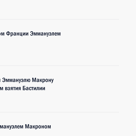
том Франции Эммануэлем
и Эммануэлю Макрону
м взятия Бастилии
ммануэлем Макроном