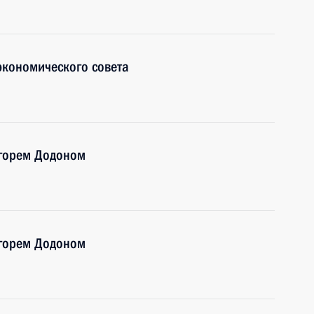
экономического совета
Игорем Додоном
Игорем Додоном