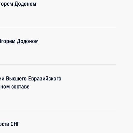
Игорем Додоном
Игорем Додоном
ии Высшего Евразийского
ном составе
рств СНГ