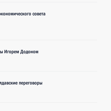
экономического совета
вы Игорем Додоном
олдавские переговоры