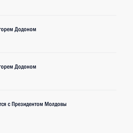
Игорем Додоном
Игорем Додоном
тся с Президентом Молдовы