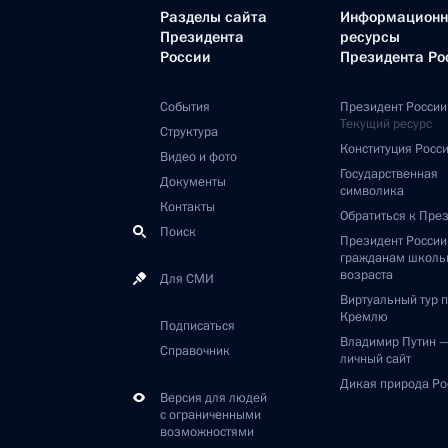
Разделы сайта
Информацион
Президента
ресурсы
России
Президента Ро
События
Президент России
Текущий ресурс
Структура
Конституция Росс
Видео и фото
Государственная
Документы
символика
Контакты
Обратиться к Пре
Поиск
Президент Росси
гражданам школь
возраста
Для СМИ
Виртуальный тур 
Кремлю
Подписаться
Владимир Путин 
Справочник
личный сайт
Дикая природа Ро
Версия для людей
с ограниченными
возможностями