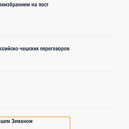
реизбранием на пост
оссийско-чешских переговоров
лошем Земаном