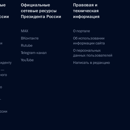
ные
Официальные
Правовая и
сетевые ресурсы
техническая
ссии
Президента России
информация
MAX
О портале
ВКонтакте
Об использовании
ии
информации сайта
Rutube
О персональных
Telegram-канал
данных пользователей
YouTube
зиденту
Написать в редакцию
и —
ного
по
—
ссии