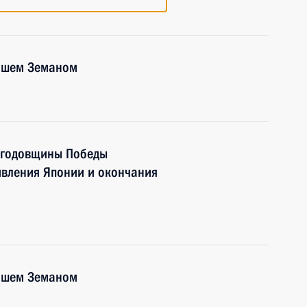
лошем Земаном
й годовщины Победы
ивления Японии и окончания
лошем Земаном