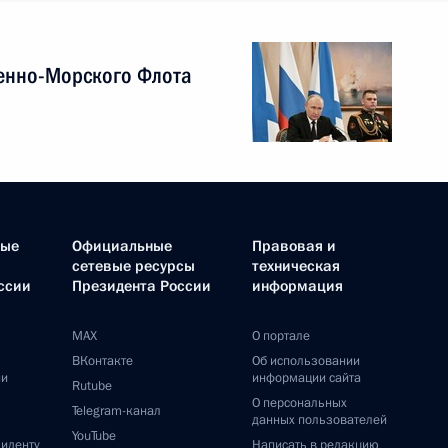
енно-Морского Флота
ные
Официальные
Правовая и
сетевые ресурсы
техническая
ссии
Президента России
информация
MAX
О портале
ВКонтакте
Об использовании
ии
информации сайта
Rutube
О персональных
Telegram-канал
данных пользователей
YouTube
зиденту
Написать в редакцию