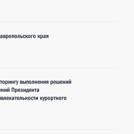
тавропольского края
иторингу выполнения решений
чений Президента
влекательности курортного