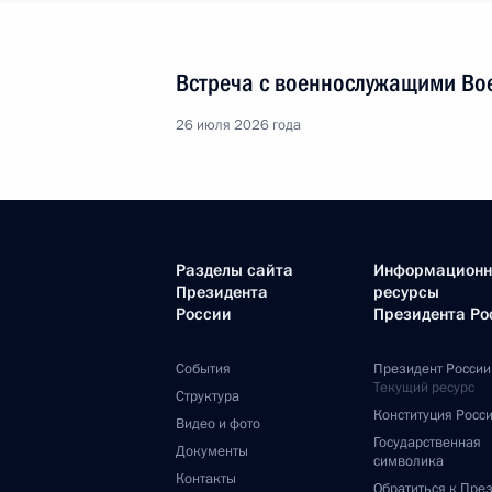
Встреча с военнослужащими Во
26 июля 2026 года
Разделы сайта
Информацион
Президента
ресурсы
России
Президента Ро
События
Президент России
Текущий ресурс
Структура
Конституция Росс
Видео и фото
Государственная
Документы
символика
Контакты
Обратиться к Пре