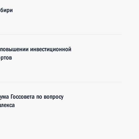
ибири
о повышении инвестиционной
ортов
ума Госсовета по вопросу
плекса