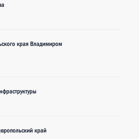
ва
льского края Владимиром
нфраструктуры
авропольский край