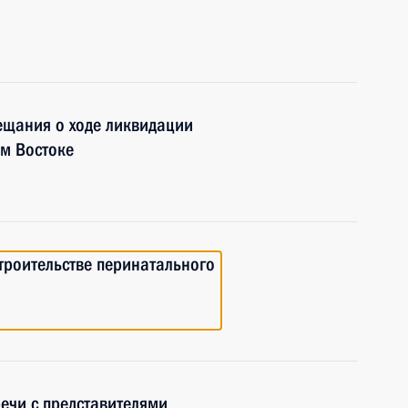
ещания о ходе ликвидации
м Востоке
строительстве перинатального
речи с представителями