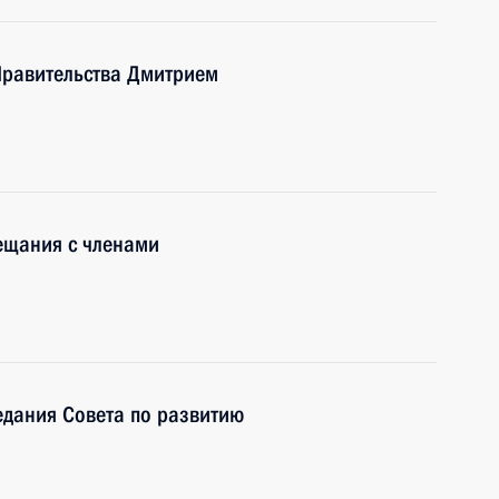
Правительства Дмитрием
ещания с членами
едания Совета по развитию