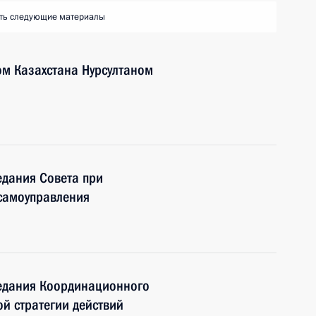
ть следующие материалы
ом Казахстана Нурсултаном
едания Совета при
 самоуправления
седания Координационного
й стратегии действий