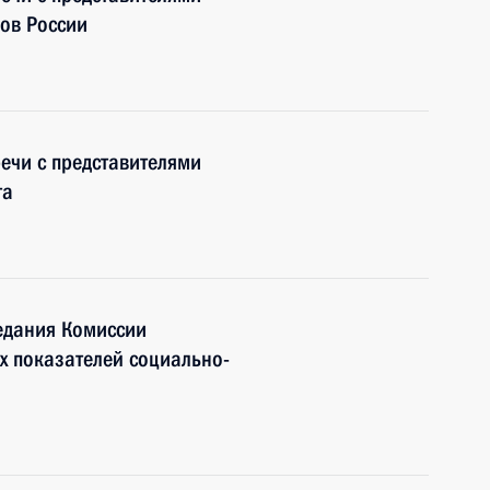
ов России
речи с представителями
та
едания Комиссии
х показателей социально-