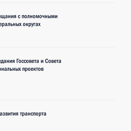
вещания с полномочными
еральных округах
едания Госсовета и Совета
ональных проектов
азвития транспорта