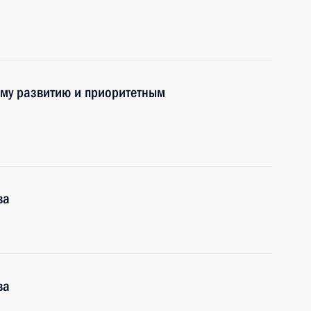
ому развитию и приоритетным
ва
ва