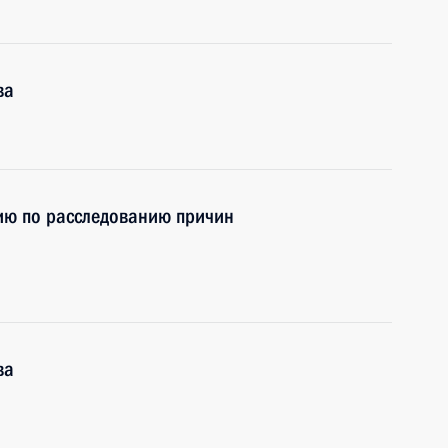
ва
ию по расследованию причин
ва