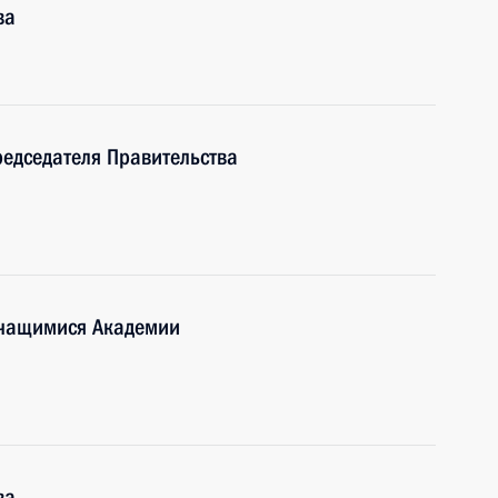
ва
редседателя Правительства
учащимися Академии
ва