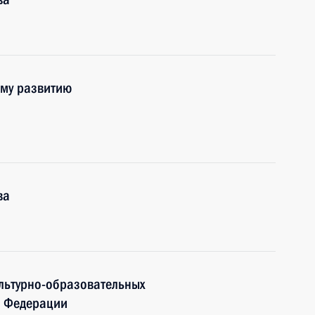
ому развитию
ва
льтурно-образовательных
й Федерации