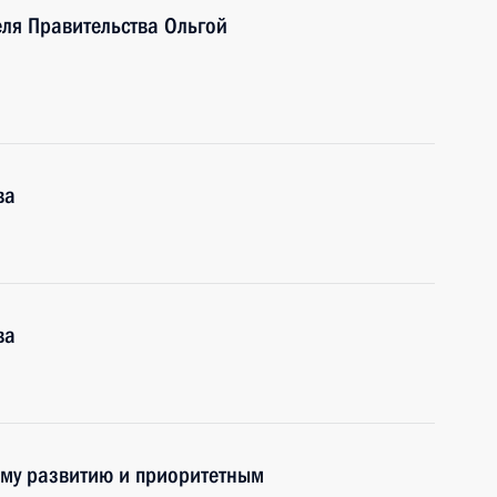
еля Правительства Ольгой
ва
ва
ому развитию и приоритетным