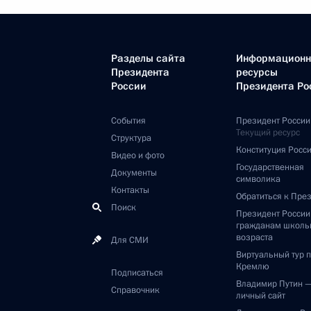
Разделы сайта
Информацион
Президента
ресурсы
России
Президента Ро
События
Президент России
Текущий ресурс
Структура
Конституция Росс
Видео и фото
Государственная
Документы
символика
Контакты
Обратиться к Пре
Поиск
Президент Росси
гражданам школь
возраста
Для СМИ
Виртуальный тур 
Кремлю
Подписаться
Владимир Путин 
Справочник
личный сайт