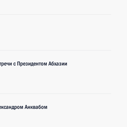
стречи с Президентом Абхазии
лександром Анквабом