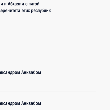
 и Абхазии с пятой
еренитета этих республик
лександром Анквабом
лександром Анквабом