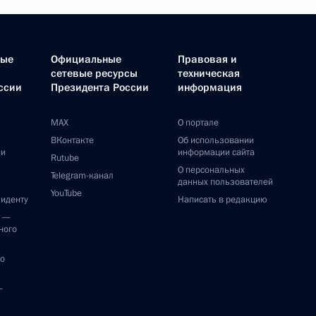
ные
Официальные
Правовая и
сетевые ресурсы
техническая
ссии
Президента России
информация
MAX
О портале
ВКонтакте
Об использовании
ии
информации сайта
Rutube
О персональных
Telegram-канал
данных пользователей
YouTube
зиденту
Написать в редакцию
и —
ного
по
—