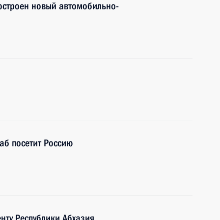
остроен новый автомобильно-
аб посетит Россию
нту Республики Абхазия