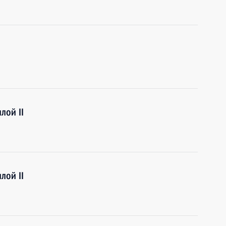
лой II
лой II