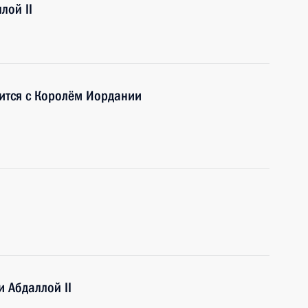
лой II
ится с Королём Иордании
 Абдаллой II