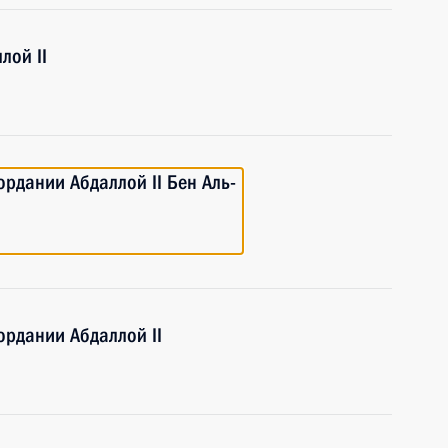
лой II
рдании Абдаллой II Бен Аль-
рдании Абдаллой II