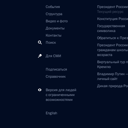
События
Президент России
Текущий ресурс
Структура
Конституция Росс
Видео и фото
Государственная
Документы
символика
Контакты
Обратиться к Пре
Поиск
Президент Росси
гражданам школь
возраста
Для СМИ
Виртуальный тур 
Кремлю
Подписаться
Владимир Путин 
Справочник
личный сайт
Дикая природа Ро
Версия для людей
с ограниченными
возможностями
English