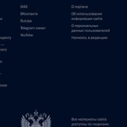
MAX
О портале
ВКонтакте
Об использовании
ии
информации сайта
Rutube
О персональных
Telegram-канал
данных пользователей
YouTube
зиденту
Написать в редакцию
и —
ного
по
—
ссии
Все материалы сайта
доступны по лицензии: