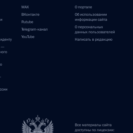
MAX
О портале
ВКонтакте
Об использовании
ии
информации сайта
Rutube
О персональных
Telegram-канал
данных пользователей
YouTube
зиденту
Написать в редакцию
и —
ного
по
—
ссии
Все материалы сайта
доступны по лицензии: