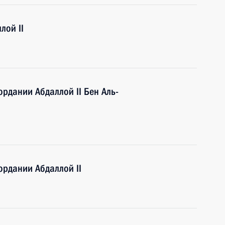
лой II
рдании Абдаллой II Бен Аль-
рдании Абдаллой II