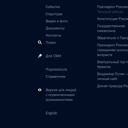
События
Президент России
Текущий ресурс
Структура
Конституция Росс
Видео и фото
Государственная
Документы
символика
Контакты
Обратиться к Пре
Поиск
Президент Росси
гражданам школь
возраста
Для СМИ
Виртуальный тур 
Кремлю
Подписаться
Владимир Путин 
Справочник
личный сайт
Дикая природа Ро
Версия для людей
с ограниченными
возможностями
English