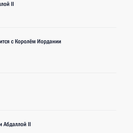
лой II
ится с Королём Иордании
 Абдаллой II