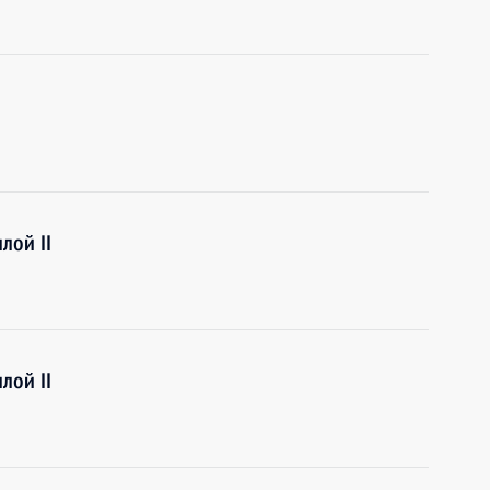
лой II
лой II