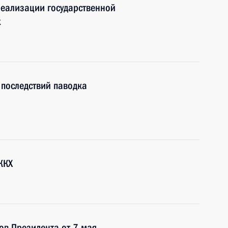
еализации государственной
х
последствий паводка
ЖКХ
ов Президента от 7 мая