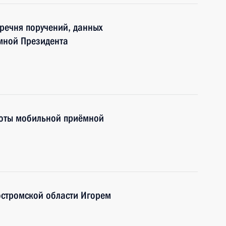
еречня поручений, данных
мной Президента
боты мобильной приёмной
остромской области Игорем