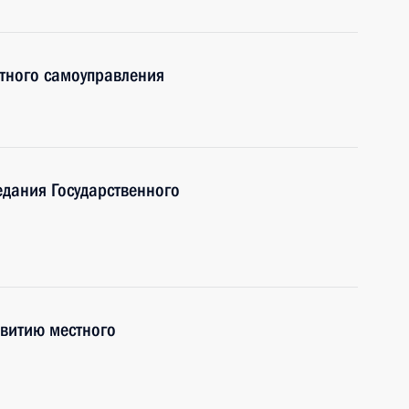
тного самоуправления
едания Государственного
звитию местного