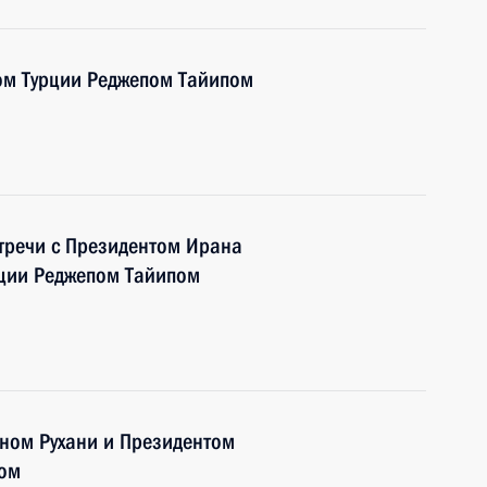
ом Турции Реджепом Тайипом
стречи с Президентом Ирана
рции Реджепом Тайипом
ном Рухани и Президентом
ном