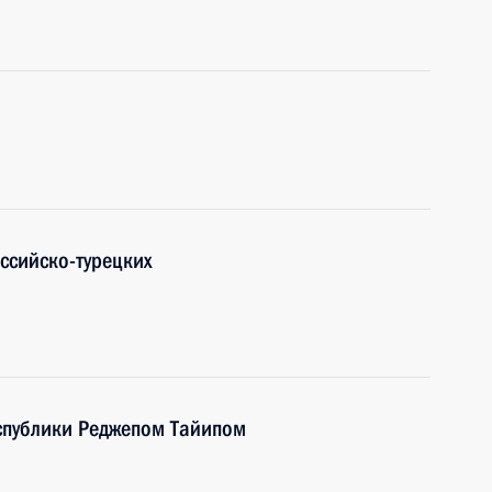
ссийско-турецких
спублики Реджепом Тайипом