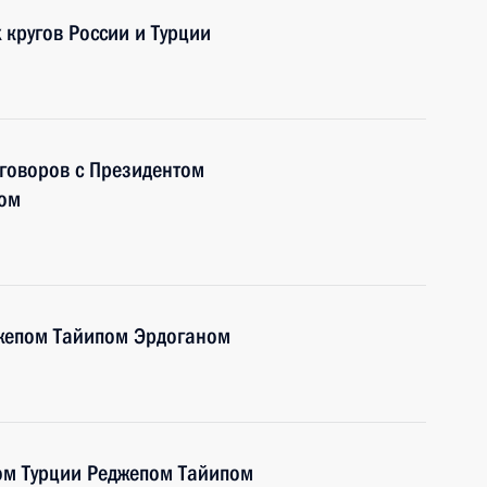
 кругов России и Турции
говоров с Президентом
ном
джепом Тайипом Эрдоганом
ом Турции Реджепом Тайипом