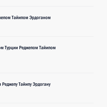
джепом Тайипом Эрдоганом
ом Турции Реджепом Тайипом
 Реджепу Тайипу Эрдогану