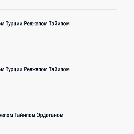
ом Турции Реджепом Тайипом
ом Турции Реджепом Тайипом
джепом Тайипом Эрдоганом