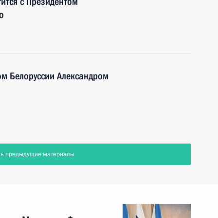
тится с Президентом
о
ом Белоруссии Александром
ть предыдущие материалы