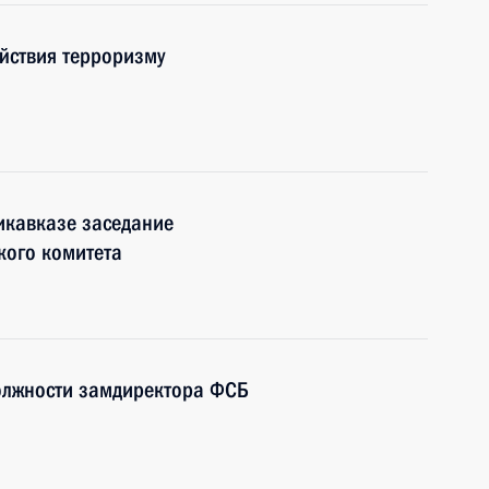
йствия терроризму
икавказе заседание
кого комитета
олжности замдиректора ФСБ