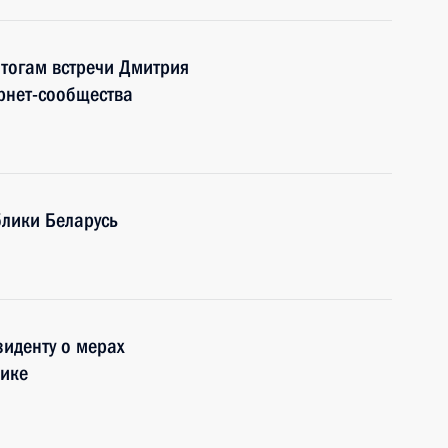
итогам встречи Дмитрия
рнет-сообщества
блики Беларусь
иденту о мерах
чике