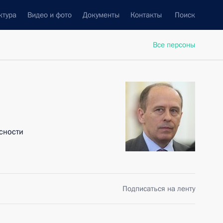
ктура
Видео и фото
Документы
Контакты
Поиск
Все персоны
сности
Подписаться на ленту