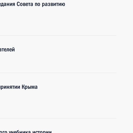
едания Совета по развитию
ателей
принятии Крыма
ого учебника истории