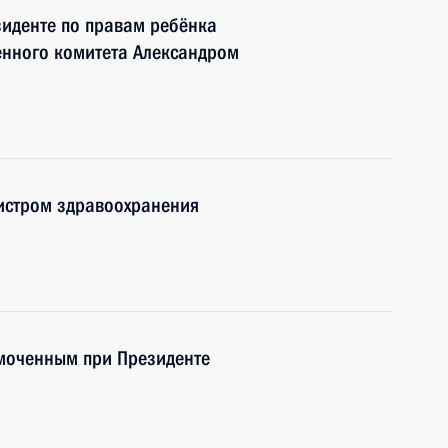
зиденте по правам ребёнка
енного комитета Александром
нистром здравоохранения
моченным при Президенте