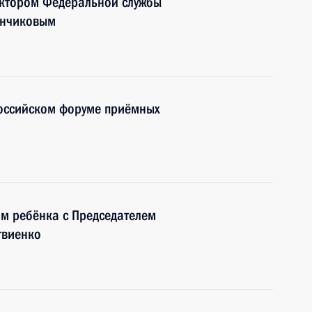
ектором Федеральной службы
енчиковым
российском форуме приёмных
м ребёнка с Председателем
твиенко