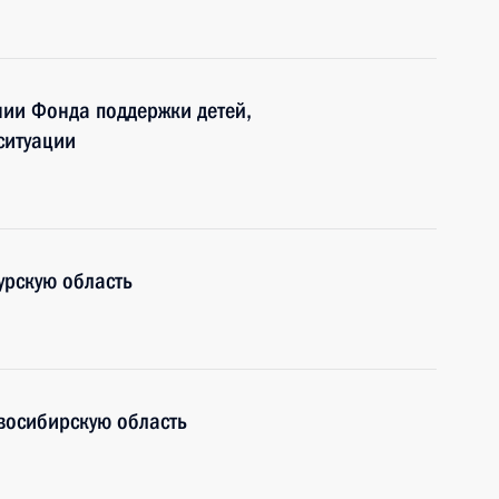
нии Фонда поддержки детей,
ситуации
урскую область
восибирскую область