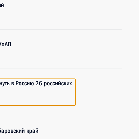
ей
КоАП
уть в Россию 26 российских
баровский край