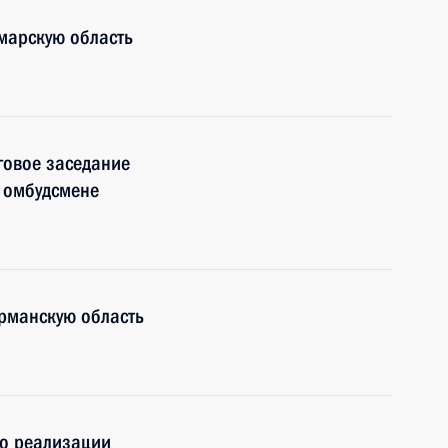
марскую область
говое заседание
 омбудсмене
рманскую область
по реализации