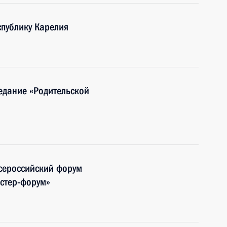
публику Карелия
едание «Родительской
сероссийский форум
стер-форум»