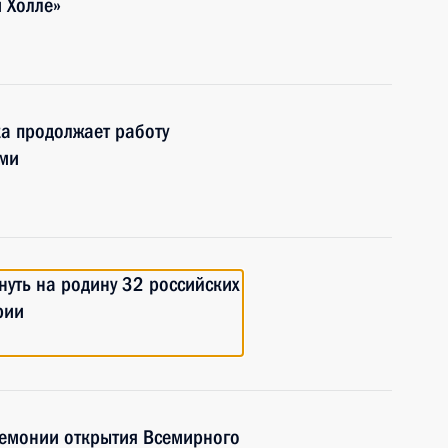
и Холле»
а продолжает работу
ями
уть на родину 32 российских
рии
емонии открытия Всемирного