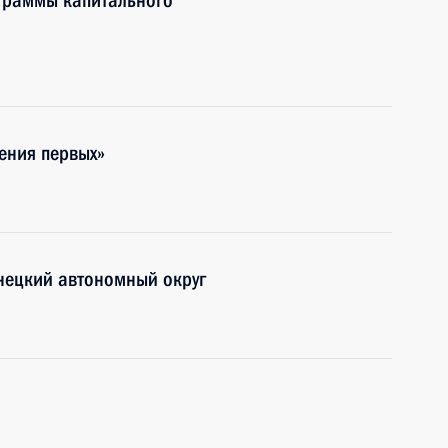
граммы капитального
ения первых»
нецкий автономный округ