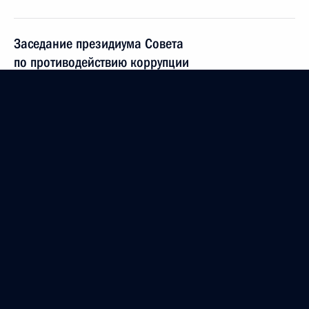
Заседание президиума Совета
по противодействию коррупции
27 октября 2017 года, 17:00
Заседание президиума Совета
по противодействию коррупции
23 августа 2017 года, 18:00
Подписан закон, направленный
на совершенствование мер по противодействию
коррупции
1 июля 2017 года, 10:10