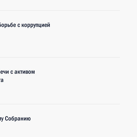
борьбе с коррупцией
речи с активом
та
му Собранию