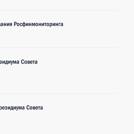
вания Росфинмониторинга
зидиума Совета
резидиума Совета