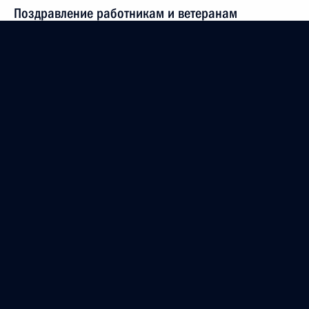
Поздравление работникам и ветеранам
налоговых органов Российской Федерации
21 ноября 2020 года, 09:00
Андрей Казаков назначен руководителем
Канцелярии Президента
20 ноября 2020 года, 20:10
Указ о совершенствовании госуправления в сфере
цифрового развития, связи и массовых
коммуникаций
20 ноября 2020 года, 10:00
Заседание Комиссии по вопросам кадровой