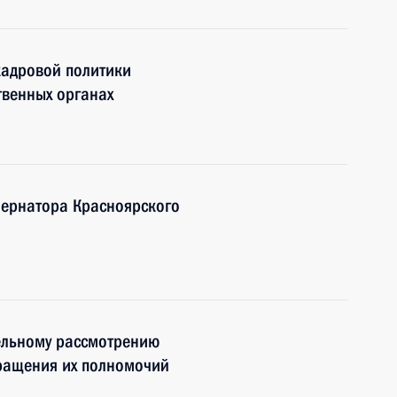
кадровой политики
твенных органах
бернатора Красноярского
ельному рассмотрению
кращения их полномочий