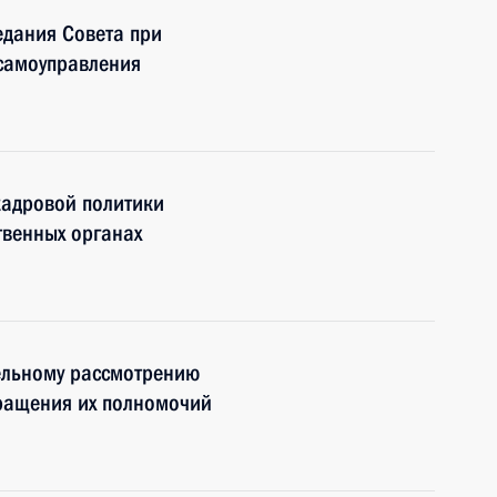
едания Совета при
 самоуправления
кадровой политики
твенных органах
ельному рассмотрению
кращения их полномочий