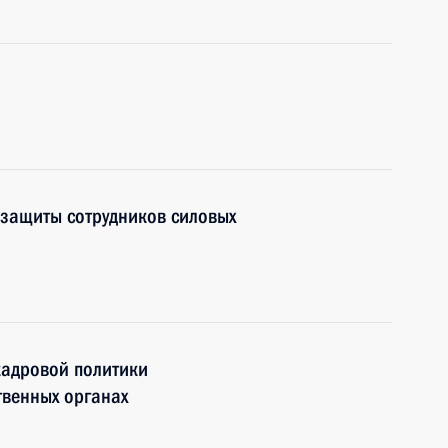
цзащиты сотрудников силовых
кадровой политики
твенных органах