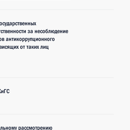
осударственных
тственности за несоблюдение
ов антикоррупционного
висящих от таких лиц
ХиГС
ельному рассмотрению