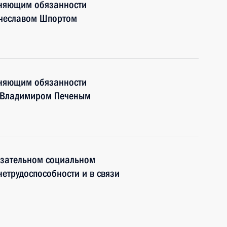
лняющим обязанности
ячеславом Шпортом
лняющим обязанности
и Владимиром Печеным
язательном социальном
нетрудоспособности и в связи