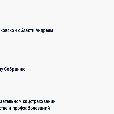
сковской области Андреем
му Собранию
язательном соцстраховании
дстве и профзаболеваний