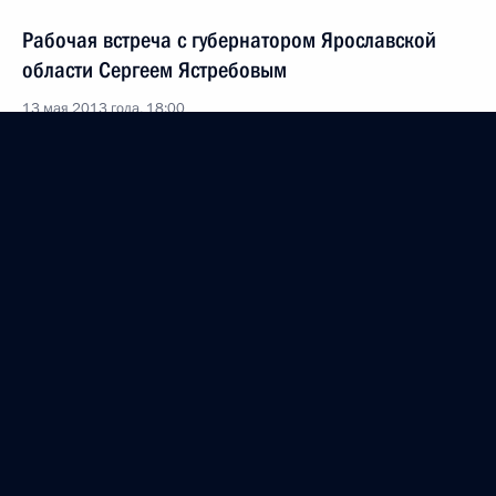
Рабочая встреча с губернатором Ярославской
области Сергеем Ястребовым
13 мая 2013 года, 18:00
Совещание о ходе исполнения указов Президента
от 7 мая 2012 года
7 мая 2013 года, 16:30
Президент проведёт совещание по исполнению
указов от
6 мая 2013 года, 15:00
Рабочая встреча с мэром Москвы Сергеем