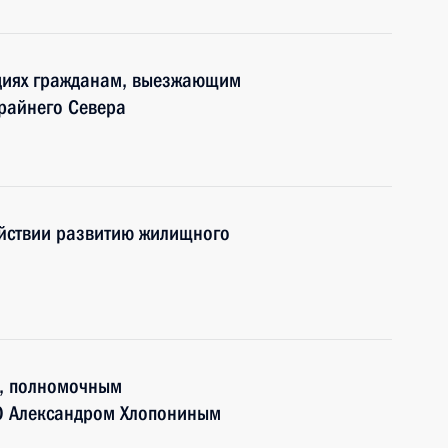
диях гражданам, выезжающим
Крайнего Севера
ействии развитию жилищного
м, полномочным
О Александром Хлопониным