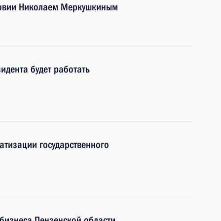
довии Николаем Меркушкиным
идента будет работать
атизации государственного
 бизнеса Пензенской области