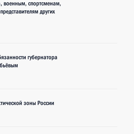
ва, военным, спортсменам,
представителям других
бязанности губернатора
обьёвым
ктической зоны России