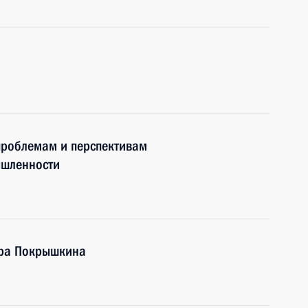
проблемам и перспективам
ышленности
дра Покрышкина