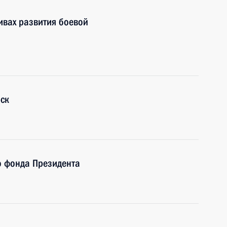
ивах развития боевой
ск
о фонда Президента