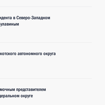
идента в Северо-Западном
Булавиным
укотского автономного округа
омочным представителем
деральном округе