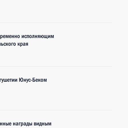
 временно исполняющим
ьского края
нгушетии Юнус-Беком
енные награды видным