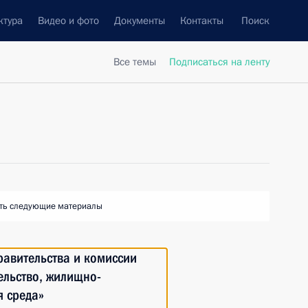
ктура
Видео и фото
Документы
Контакты
Поиск
Все темы
Подписаться на ленту
ть следующие материалы
авительства и комиссии
ельство, жилищно-
я среда»