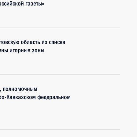
оссийской газеты»
овскую область из списка
жены игорные зоны
м, полномочным
еро-Кавказском федеральном