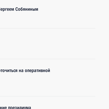
Сергеем Собяниным
точиться на оперативной
ание президиума