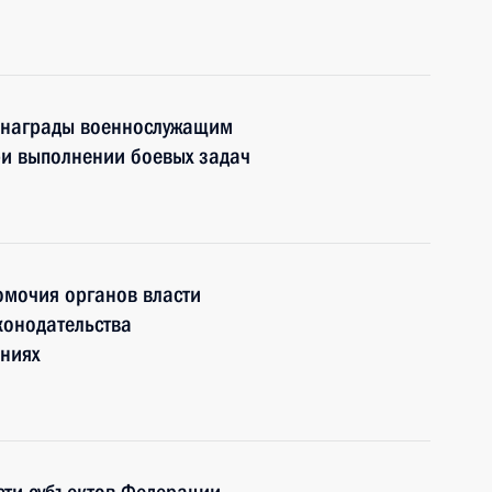
е награды военнослужащим
ри выполнении боевых задач
омочия органов власти
конодательства
ниях