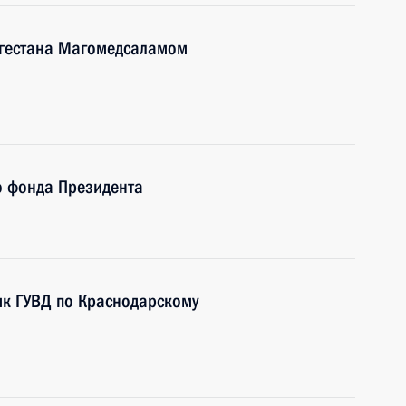
агестана Магомедсаламом
о фонда Президента
ик ГУВД по Краснодарскому