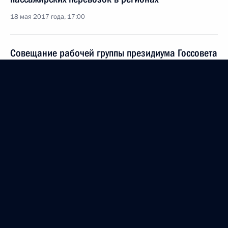
18 мая 2017 года, 17:00
Совещание рабочей группы президиума Госсовета
по вопросу развития Дальнего Востока
16 мая 2017 года, 16:00
Поездка в Иркутск
15 мая 2017 года
Совещание по ликвидации последствий паводков
и пожаров
15 мая 2017 года, 18:40