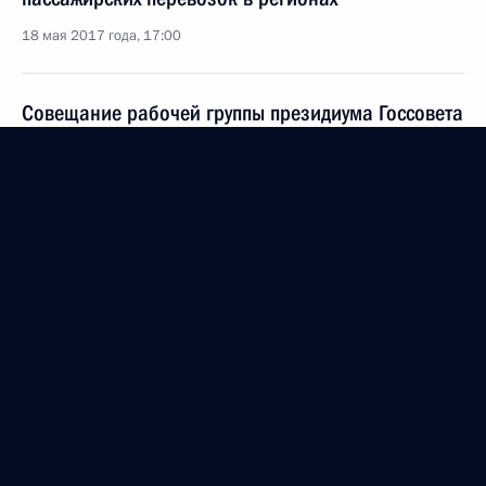
18 мая 2017 года, 17:00
Совещание рабочей группы президиума Госсовета
по вопросу развития Дальнего Востока
16 мая 2017 года, 16:00
Поездка в Иркутск
15 мая 2017 года
Совещание по ликвидации последствий паводков
и пожаров
15 мая 2017 года, 18:40