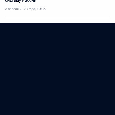
систему России
3 апреля 2023 года, 10:35
Подписан закон об интеграции ДНР в судебную
систему России
3 апреля 2023 года, 10:30
Рабочая поездка Марии Львовой-Беловой в ДНР
и ЛНР
30 марта 2023 года, 20:30
Перечень поручений по итогам заседания
набсовета АНО «Агентство стратегических
инициатив по продвижению новых проектов»