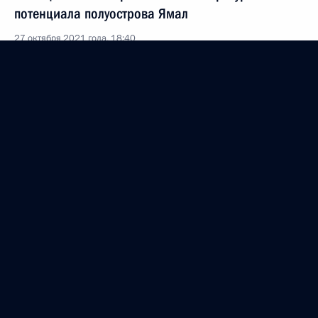
потенциала полуострова Ямал
27 октября 2021 года, 18:40
Перечень поручений по итогам совещания
с членами Правительства
24 октября 2021 года, 16:00
Совещание с членами Правительства
20 октября 2021 года, 15:45
Пленарное заседание международного форума
«Российская энергетическая неделя»
13 октября 2021 года, 16:40