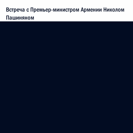
Встреча с Премьер-министром Армении Николом
Пашиняном
12 октября 2021 года, 18:00
13 октября Президент выступит на пленарном
заседании форума «Российская энергетическая
неделя» и проведёт встречу с главами спецслужб
стран СНГ
12 октября 2021 года, 15:00
14 октября Владимир Путин примет участие
в заседании Высшего Евразийского
экономического совета
12 октября 2021 года, 12:30