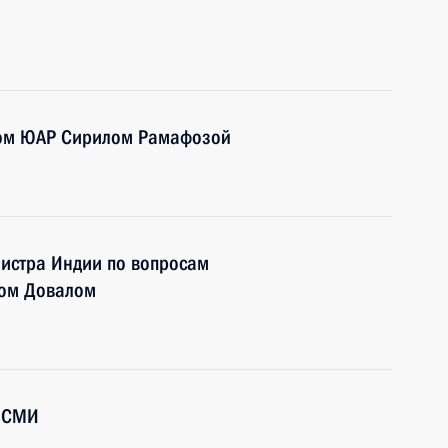
том ЮАР Сирилом Рамафозой
нистра Индии по вопросам
том Довалом
й СМИ