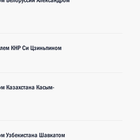
ом Белоруссии Александром
елем КНР Си Цзиньпином
ом Казахстана Касым-
ом Узбекистана Шавкатом