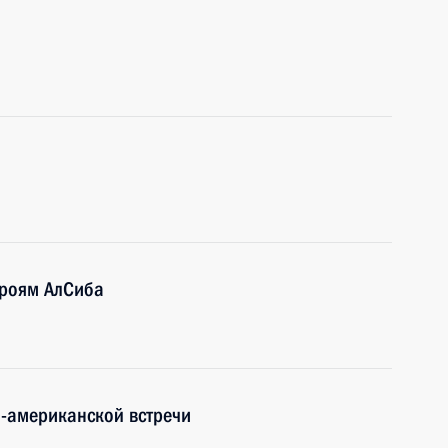
ероям АлСиба
о-американской встречи