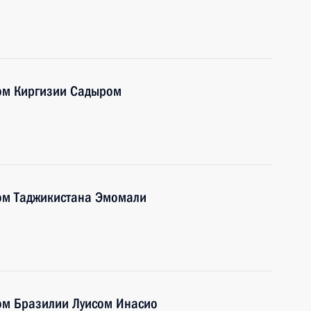
ом Киргизии Садыром
ом Таджикистана Эмомали
ом Бразилии Луисом Инасио