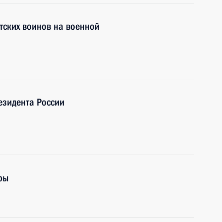
тских воинов на военной
езидента России
ры