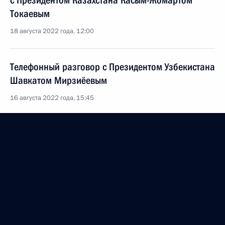
с Президентом Казахстана Касым-Жомартом
Токаевым
18 августа 2022 года, 12:00
Телефонный разговор с Президентом Узбекистана
Шавкатом Мирзиёевым
16 августа 2022 года, 15:45
Обращение к участникам и гостям X Московской
конференции по международной безопасности
16 августа 2022 года, 10:05
Президенту Индии Дроупади Мурму и Премьер-
министру Индии Нарендре Моди