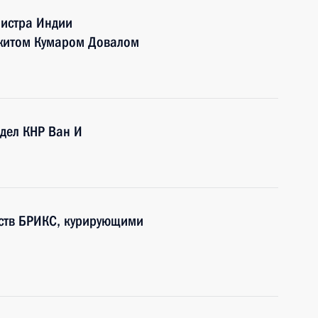
нистра Индии
джитом Кумаром Довалом
дел КНР Ван И
рств БРИКС, курирующими