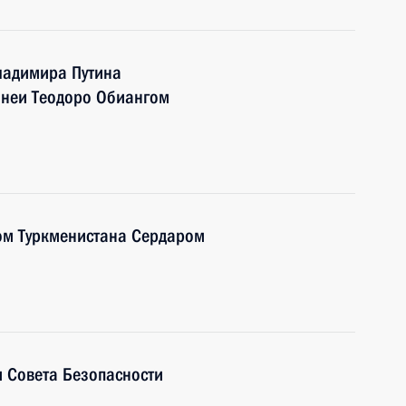
ладимира Путина
инеи Теодоро Обиангом
ом Туркменистана Сердаром
 Совета Безопасности