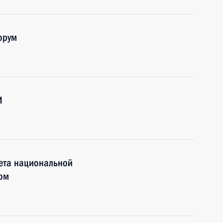
орум
И
вета национальной
ом