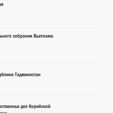
ва
льного собрания Вьетнама
ублики Таджикистан
рственных дел Корейской