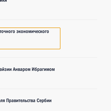
лики
точного экономического
лайзии Анваром Ибрагимом
еля Правительства Сербии