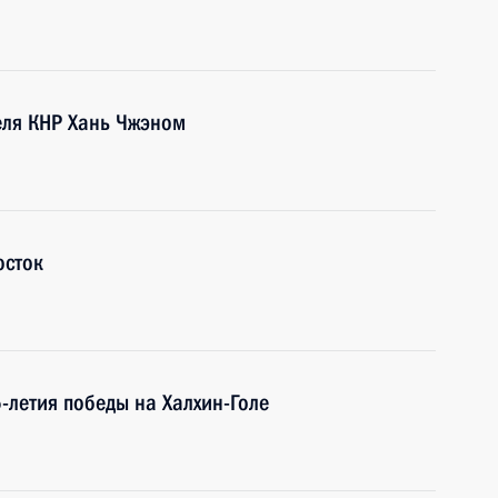
еля КНР Хань Чжэном
осток
-летия победы на Халхин-Голе