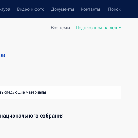
ктура
Видео и фото
Документы
Контакты
Поиск
Все темы
Подписаться на ленту
ов
ть следующие материалы
 национального собрания