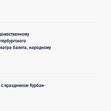
удожественному
етербургского
театра балета, народному
 с праздником Курбан-