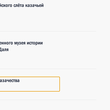
йского слёта казачьей
енного музея истории
Даля
азачества