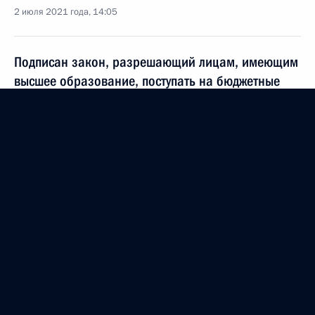
2 июля 2021 года, 14:05
Подписан закон, разрешающий лицам, имеющим
высшее образование, поступать на бюджетные
места в вузы по программам в области искусств
2 июля 2021 года, 12:00
Указ о праздновании 100-летия со дня рождения
Р.Г.Гамзатова
1 июля 2021 года, 19:30
Заседание комиссии по совершенствованию
системы взаимодействия с российским
казачеством Совета по делам казачества