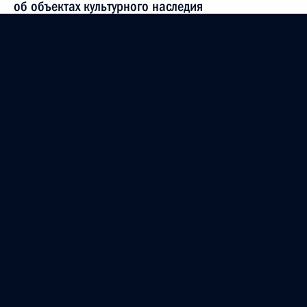
об объектах культурного наследия
14 июля 2022 года, 18:40
Указ о праздновании 125-летия основания
В.И.Немировичем-Данченко и К.С.Станиславским
Московского художественного общедоступного
театра
12 июля 2022 года, 17:50
Участникам, организаторам и гостям Открытого
всероссийского форума юных вокалистов «Ветер
в паруса»
3 июля 2022 года, 11:00