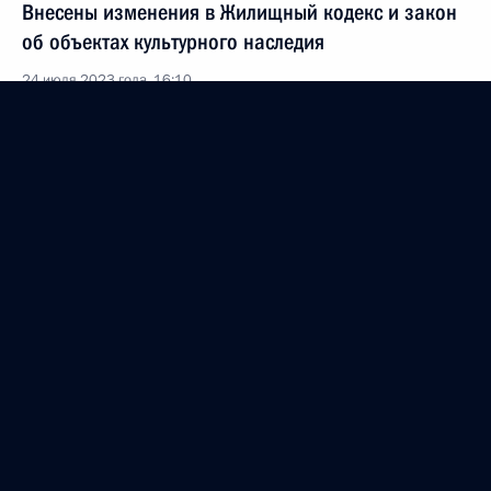
Внесены изменения в Жилищный кодекс и закон
об объектах культурного наследия
24 июля 2023 года, 16:10
Подписан закон, определяющий статус
Государственной информационной системы
в сфере сохранения культурных ценностей
и порядок оформления в электронной форме
разрешений для ввоза и вывоза культурных
ценностей
24 июля 2023 года, 12:05
Владимир Путин и Александр Лукашенко посетили
Кронштадт
23 июля 2023 года, 13:00