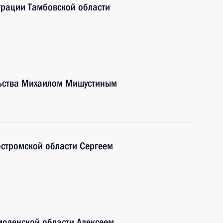
трации Тамбовской области
льства Михаилом Мишустиным
остромской области Сергеем
моленской области Алексеем