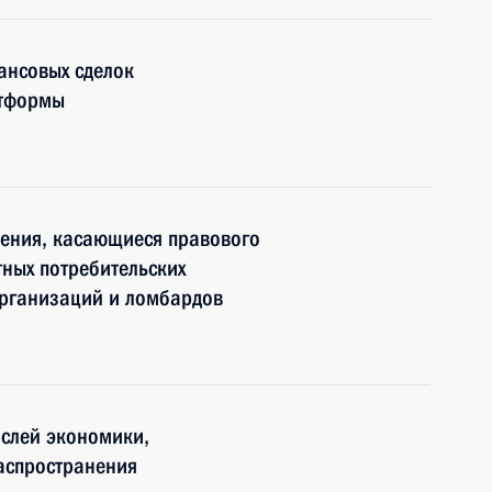
ансовых сделок
атформы
нения, касающиеся правового
тных потребительских
рганизаций и ломбардов
аслей экономики,
аспространения