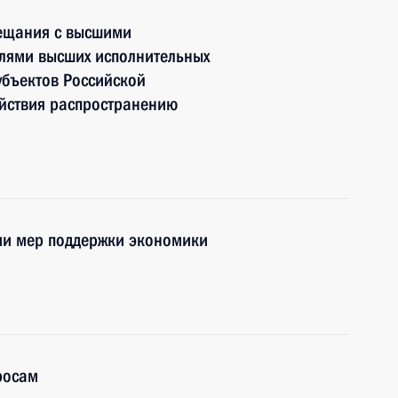
вещания с высшими
лями высших исполнительных
убъектов Российской
йствия распространению
ии мер поддержки экономики
росам