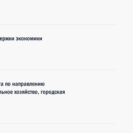
держки экономики
та по направлению
ьное хозяйство, городская