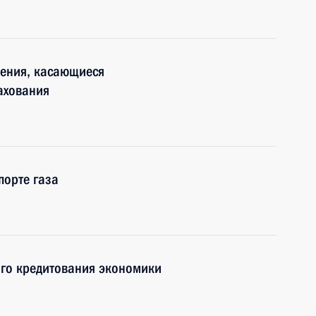
нения, касающиеся
ахования
порте газа
го кредитования экономики