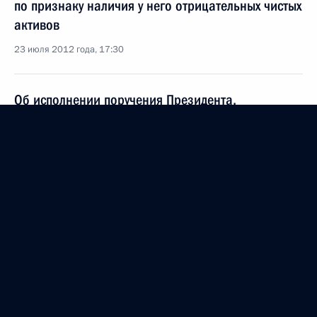
по признаку наличия у него отрицательных чистых
активов
23 июля 2012 года, 17:30
Об исполнении поручения Президента,
направленного на упрощение процедуры
государственной регистрации юридического лица
23 июля 2012 года, 17:20
Заседание Экономического совета
20 июля 2012 года, 16:30
Встреча с представителями деловых кругов России
и Испании