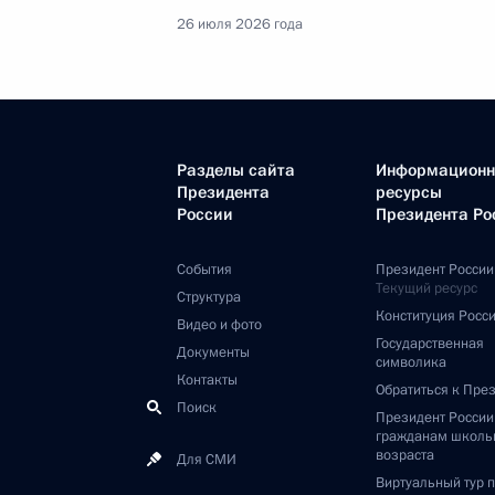
26 июля 2026 года
Разделы сайта
Информацион
Президента
ресурсы
России
Президента Ро
События
Президент России
Текущий ресурс
Структура
Конституция Росс
Видео и фото
Государственная
Документы
символика
Контакты
Обратиться к Пре
Поиск
Президент Росси
гражданам школь
возраста
Для СМИ
Виртуальный тур 