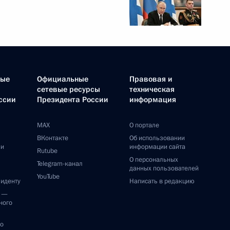
ные
Официальные
Правовая и
сетевые ресурсы
техническая
ссии
Президента России
информация
MAX
О портале
ВКонтакте
Об использовании
ии
информации сайта
Rutube
О персональных
Telegram-канал
данных пользователей
YouTube
зиденту
Написать в редакцию
и —
ного
по