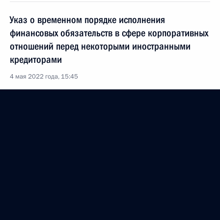
Указ о временном порядке исполнения
финансовых обязательств в сфере корпоративных
отношений перед некоторыми иностранными
кредиторами
4 мая 2022 года, 15:45
Указ о применении ответных специальных
экономических мер в связи с недружественными
действиями некоторых иностранных государств
и международных организаций
3 мая 2022 года, 13:00
Указ о дополнительных мерах по обеспечению
информационной безопасности Российской