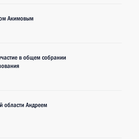
мом Акимовым
частие в общем собрании
зования
й области Андреем