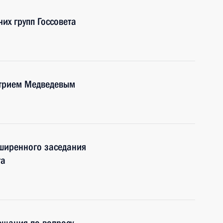
их групп Госсовета
итрием Медведевым
сширенного заседания
та