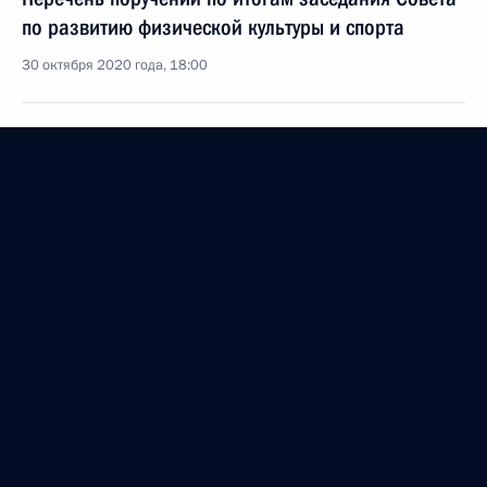
по развитию физической культуры и спорта
30 октября 2020 года, 18:00
Перечень поручений по итогам расширенного
заседания президиума Государственного совета
24 октября 2020 года, 17:00
Анатолий Серышев встретился с участниками
Всероссийского слёта казачьей молодёжи
23 октября 2020 года, 15:00
Переходящее знамя Президента вручено лучшему
казачьему кадетскому корпусу